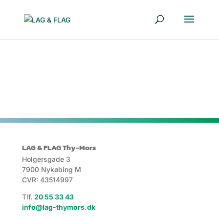
LAG & FLAG Thy-Mors
Holgersgade 3
7900 Nykøbing M
CVR: 43514997
Tlf.
20 55 33 43
info@lag-thymors.dk