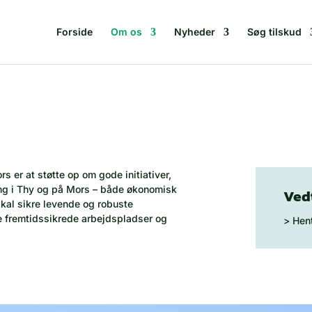
Forside
Om os
Nyheder
Søg tilskud
 er at støtte op om gode initiativer,
ling i Thy og på Mors – både økonomisk
Ved
kal sikre levende og robuste
e fremtidssikrede arbejdspladser og
> Hen