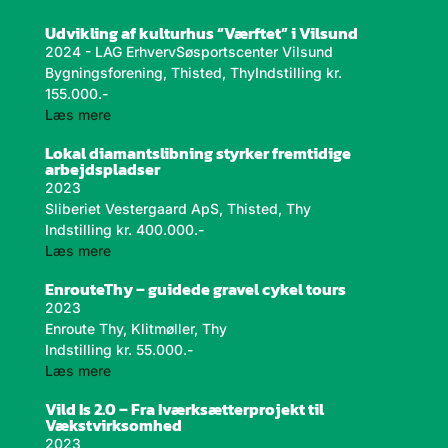
Udvikling af kulturhus “Værftet” i Vilsund
2024 - LAG ErhvervSøsportscenter Vilsund
Bygningsforening, Thisted, ThyIndstilling kr.
155.000.-
læs mere
Lokal diamantslibning styrker fremtidige
arbejdspladser
2023
Sliberiet Vestergaard ApS, Thisted, Thy
Indstilling kr. 400.000.-
læs mere
EnrouteThy – guidede gravel cykel tours
2023
Enroute Thy, Klitmøller, Thy
Indstilling kr. 55.000.-
læs mere
Vild Is 2.0 – Fra Iværksætterprojekt til
Vækstvirksomhed
2023