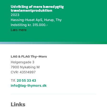
Udvikling af mere bæredygtig
træelementproduktion
2023
Hassing-Huset ApS, Hurup, Thy
Indstilling kr. 315.000.-
læs mere
LAG & FLAG Thy-Mors
Holgersgade 3
7900 Nykøbing M
CVR: 43514997
Tlf.
20 55 33 43
info@lag-thymors.dk
Links