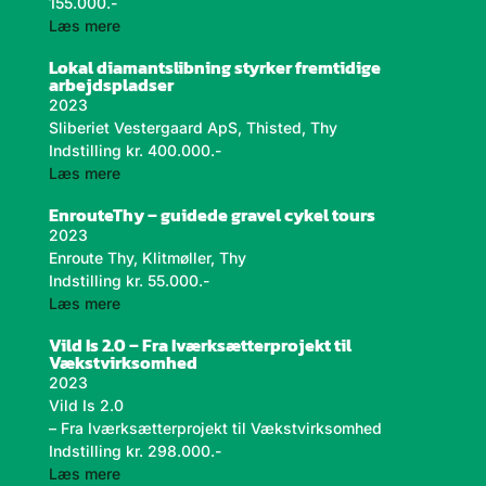
155.000.-
læs mere
Lokal diamantslibning styrker fremtidige
arbejdspladser
2023
Sliberiet Vestergaard ApS, Thisted, Thy
Indstilling kr. 400.000.-
læs mere
EnrouteThy – guidede gravel cykel tours
2023
Enroute Thy, Klitmøller, Thy
Indstilling kr. 55.000.-
læs mere
Vild Is 2.0 – Fra Iværksætterprojekt til
Vækstvirksomhed
2023
Vild Is 2.0
– Fra Iværksætterprojekt til Vækstvirksomhed
Indstilling kr. 298.000.-
læs mere